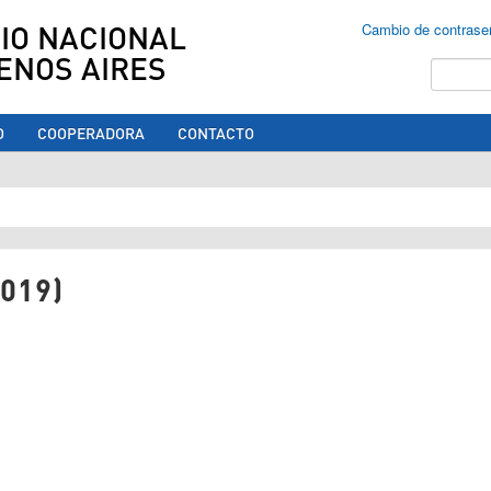
IO NACIONAL
Cambio de contrase
ENOS AIRES
Buscar
O
COOPERADORA
CONTACTO
ed aquí
019)