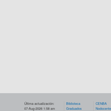
Última actualización:
Biblioteca
CENBA
07-Aug-2026 1:58 am
Graduados
Nodocent