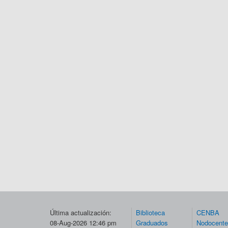
Última actualización:
Biblioteca
CENBA
08-Aug-2026 12:46 pm
Graduados
Nodocent