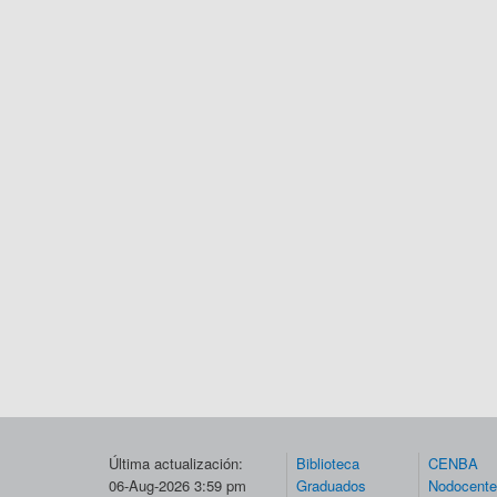
Última actualización:
Biblioteca
CENBA
06-Aug-2026 3:59 pm
Graduados
Nodocent