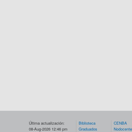
Última actualización:
Biblioteca
CENBA
08-Aug-2026 12:46 pm
Graduados
Nodocent