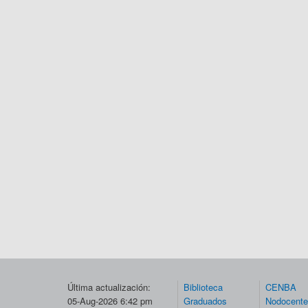
Última actualización:
Biblioteca
CENBA
05-Aug-2026 6:42 pm
Graduados
Nodocent