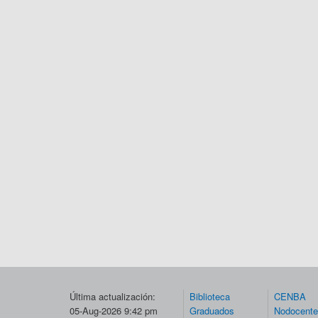
Última actualización:
Biblioteca
CENBA
05-Aug-2026 9:42 pm
Graduados
Nodocent