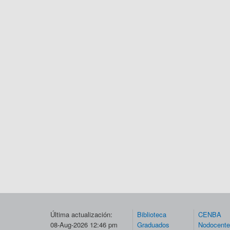
Última actualización:
Biblioteca
CENBA
08-Aug-2026 12:46 pm
Graduados
Nodocent