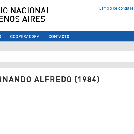
IO NACIONAL
Cambio de contrase
ENOS AIRES
Buscar
O
COOPERADORA
CONTACTO
ed aquí
RNANDO ALFREDO (1984)