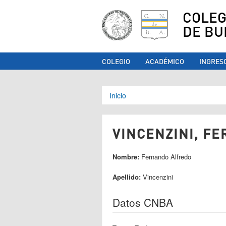
COLEG
DE BU
COLEGIO
ACADÉMICO
INGRES
Se encuentra ust
Inicio
VINCENZINI, FE
Nombre:
Fernando Alfredo
Apellido:
Vincenzini
Datos CNBA