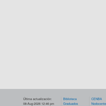
Última actualización:
Biblioteca
CENBA
08-Aug-2026 12:46 pm
Graduados
Nodocent