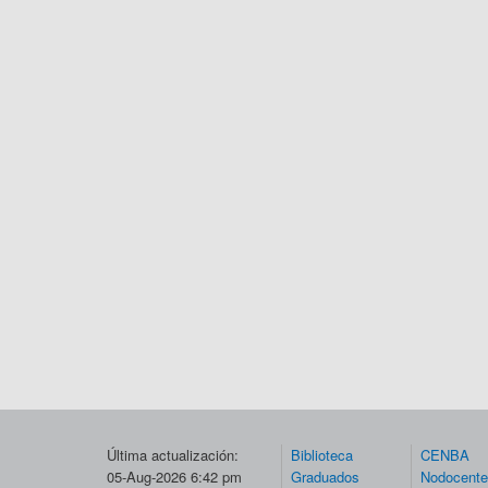
Última actualización:
Biblioteca
CENBA
05-Aug-2026 6:42 pm
Graduados
Nodocent