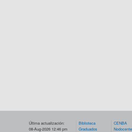
Última actualización:
Biblioteca
CENBA
08-Aug-2026 12:46 pm
Graduados
Nodocent