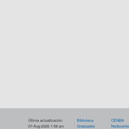
Última actualización:
Biblioteca
CENBA
07-Aug-2026 1:58 am
Graduados
Nodocent