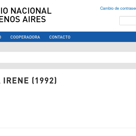
IO NACIONAL
Cambio de contrase
ENOS AIRES
Buscar
O
COOPERADORA
CONTACTO
ed aquí
IRENE (1992)