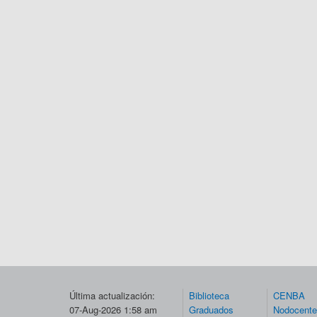
Última actualización:
Biblioteca
CENBA
07-Aug-2026 1:58 am
Graduados
Nodocent