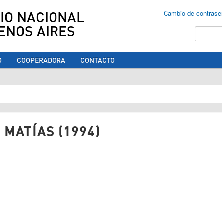
IO NACIONAL
Cambio de contrase
ENOS AIRES
Buscar
O
COOPERADORA
CONTACTO
ed aquí
 MATÍAS (1994)