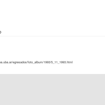
o
ba.uba.ar/egresados/foto_album/1993/5_11_1993.html