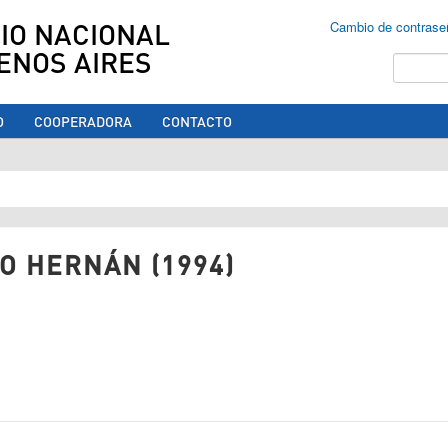
IO NACIONAL
Cambio de contrase
ENOS AIRES
Buscar
O
COOPERADORA
CONTACTO
ed aquí
O HERNÁN (1994)