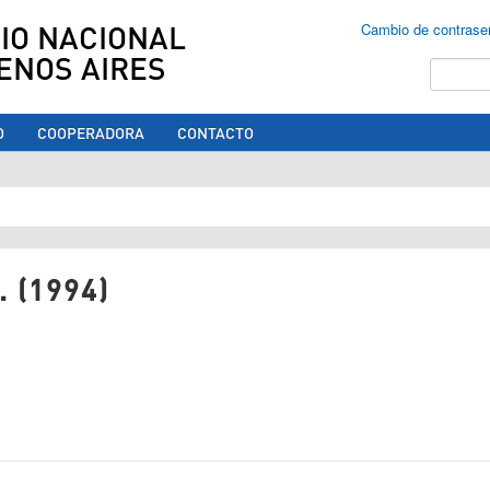
IO NACIONAL
Cambio de contrase
ENOS AIRES
Buscar
O
COOPERADORA
CONTACTO
ed aquí
 (1994)