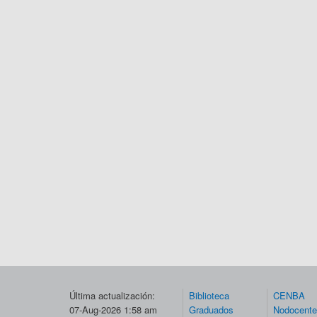
Última actualización:
Biblioteca
CENBA
07-Aug-2026 1:58 am
Graduados
Nodocent