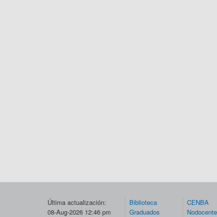
Última actualización:
Biblioteca
CENBA
08-Aug-2026 12:46 pm
Graduados
Nodocent