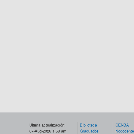
Última actualización:
Biblioteca
CENBA
07-Aug-2026 1:58 am
Graduados
Nodocent