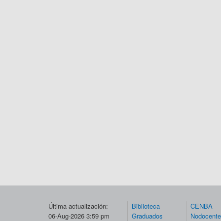
Última actualización:
Biblioteca
CENBA
06-Aug-2026 3:59 pm
Graduados
Nodocent