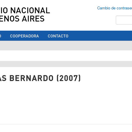
IO NACIONAL
Cambio de contrase
ENOS AIRES
Buscar
O
COOPERADORA
CONTACTO
ed aquí
AS BERNARDO (2007)