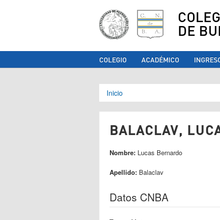
COLEG
DE BU
COLEGIO
ACADÉMICO
INGRES
Se encuentra ust
Inicio
BALACLAV, LUC
Nombre:
Lucas Bernardo
Apellido:
Balaclav
Datos CNBA