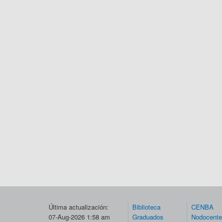
Última actualización:
Biblioteca
CENBA
07-Aug-2026 1:58 am
Graduados
Nodocent