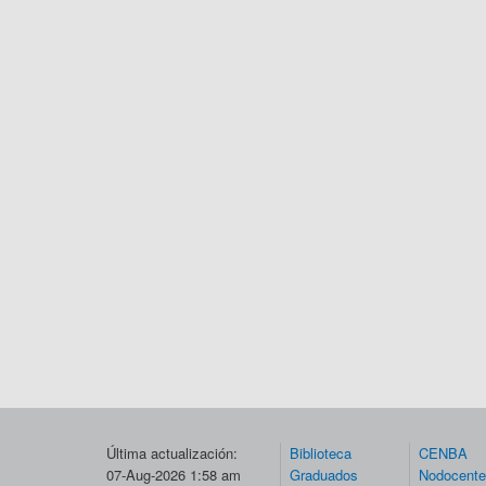
Última actualización:
Biblioteca
CENBA
07-Aug-2026 1:58 am
Graduados
Nodocent