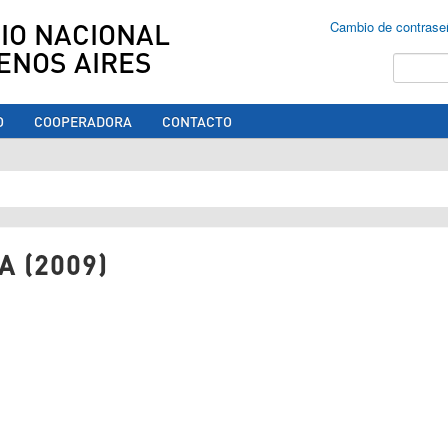
IO NACIONAL
Cambio de contrase
ENOS AIRES
Buscar
O
COOPERADORA
CONTACTO
ed aquí
A (2009)