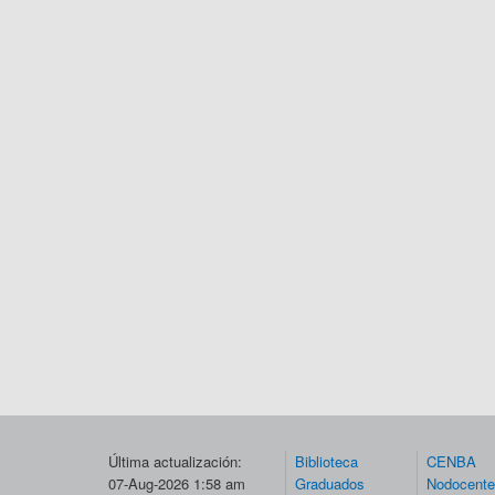
Última actualización:
Biblioteca
CENBA
07-Aug-2026 1:58 am
Graduados
Nodocent