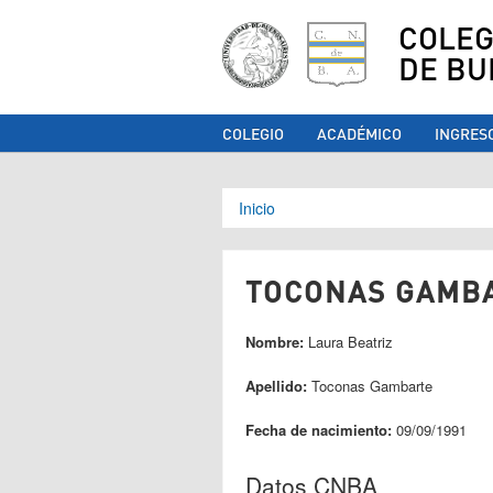
COLEG
DE BU
COLEGIO
ACADÉMICO
INGRES
Se encuentra ust
Inicio
TOCONAS GAMBA
Nombre:
Laura Beatriz
Apellido:
Toconas Gambarte
Fecha de nacimiento:
09/09/1991
Datos CNBA