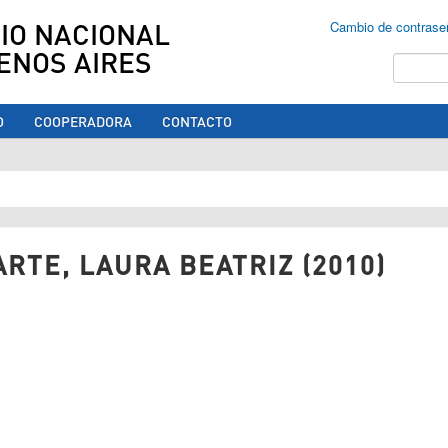
IO NACIONAL
Cambio de contrase
ENOS AIRES
Buscar
O
COOPERADORA
CONTACTO
ed aquí
RTE, LAURA BEATRIZ (2010)