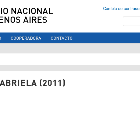
IO NACIONAL
Cambio de contrase
ENOS AIRES
Buscar
O
COOPERADORA
CONTACTO
ed aquí
ABRIELA (2011)