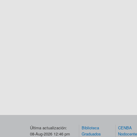
Última actualización:
Biblioteca
CENBA
08-Aug-2026 12:46 pm
Graduados
Nodocent