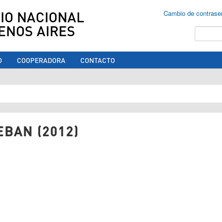
IO NACIONAL
Cambio de contrase
ENOS AIRES
Buscar
O
COOPERADORA
CONTACTO
ed aquí
BAN (2012)