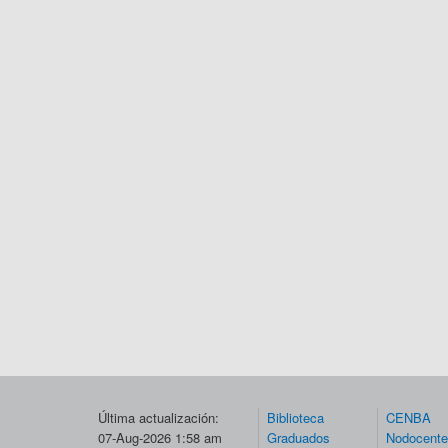
Última actualización:
Biblioteca
CENBA
07-Aug-2026 1:58 am
Graduados
Nodocent