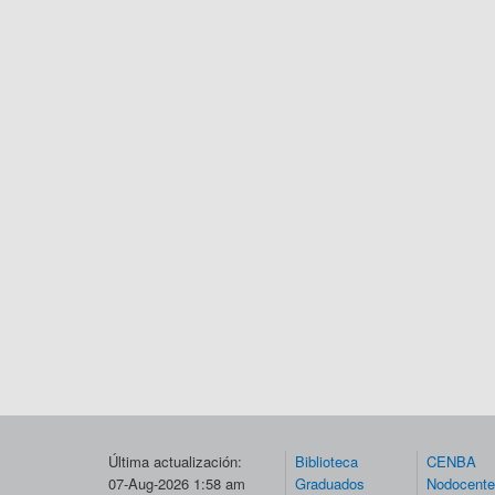
Última actualización:
Biblioteca
CENBA
07-Aug-2026 1:58 am
Graduados
Nodocent