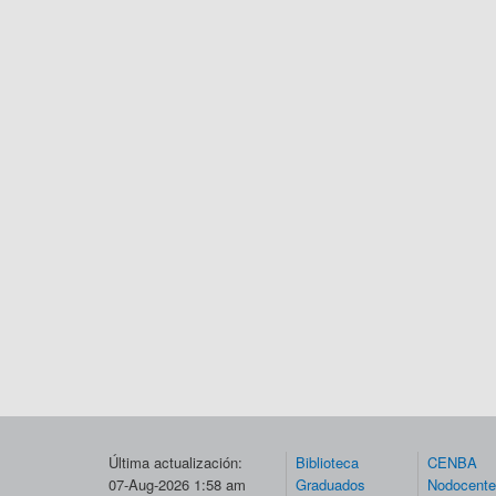
Última actualización:
Biblioteca
CENBA
07-Aug-2026 1:58 am
Graduados
Nodocent