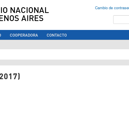
IO NACIONAL
Cambio de contrase
ENOS AIRES
Buscar
O
COOPERADORA
CONTACTO
ed aquí
2017)