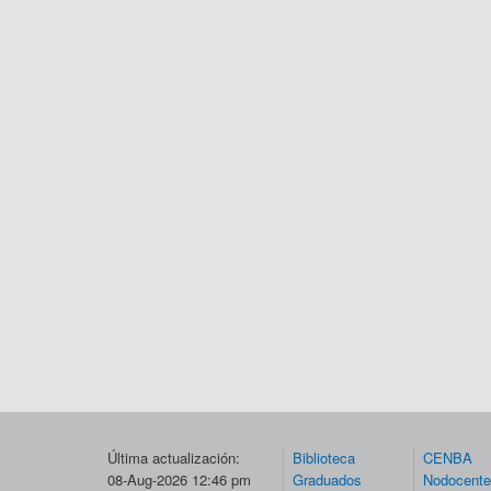
Última actualización:
Biblioteca
CENBA
08-Aug-2026 12:46 pm
Graduados
Nodocent