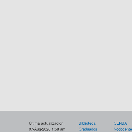
Última actualización:
Biblioteca
CENBA
07-Aug-2026 1:58 am
Graduados
Nodocent