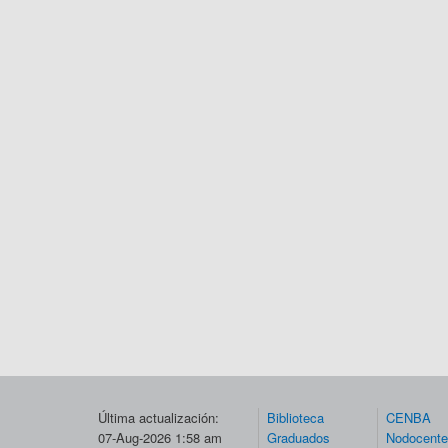
Última actualización:
Biblioteca
CENBA
07-Aug-2026 1:58 am
Graduados
Nodocent