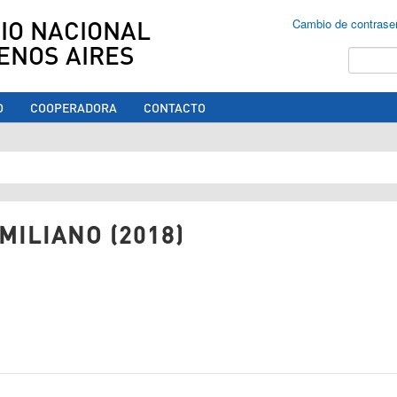
IO NACIONAL
Cambio de contrase
ENOS AIRES
Buscar
O
COOPERADORA
CONTACTO
ed aquí
MILIANO (2018)