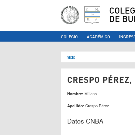
COLEG
DE BU
COLEGIO
ACADÉMICO
INGRES
Se encuentra ust
Inicio
CRESPO PÉREZ, 
Nombre:
Miliano
Apellido:
Crespo Pérez
Datos CNBA