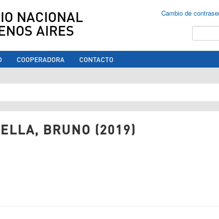
IO NACIONAL
Cambio de contrase
ENOS AIRES
Buscar
O
COOPERADORA
CONTACTO
ed aquí
ELLA, BRUNO (2019)