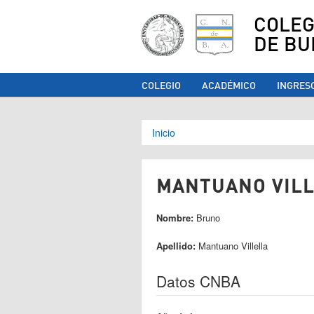
COLEG
DE BU
COLEGIO
ACADÉMICO
INGRES
Se encuentra ust
Inicio
MANTUANO VILL
Nombre:
Bruno
Apellido:
Mantuano Villella
Datos CNBA