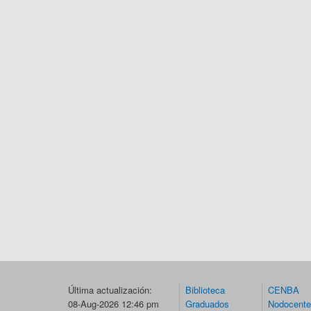
Última actualización:
Biblioteca
CENBA
08-Aug-2026 12:46 pm
Graduados
Nodocent