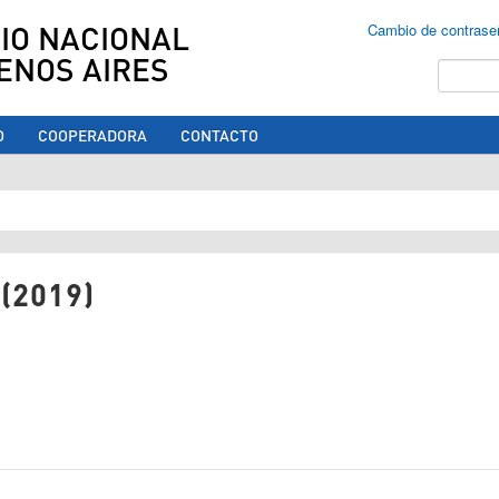
IO NACIONAL
Cambio de contrase
ENOS AIRES
Buscar
O
COOPERADORA
CONTACTO
ed aquí
(2019)