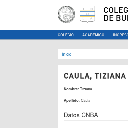
COLEG
DE BU
COLEGIO
ACADÉMICO
INGRES
Se encuentra ust
Inicio
CAULA, TIZIANA 
Nombre:
Tiziana
Apellido:
Caula
Datos CNBA