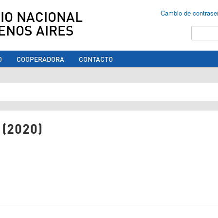
IO NACIONAL
Cambio de contrase
ENOS AIRES
Buscar
O
COOPERADORA
CONTACTO
ed aquí
(2020)