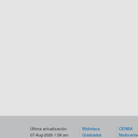
Última actualización:
Biblioteca
CENBA
07-Aug-2026 1:58 am
Graduados
Nodocent