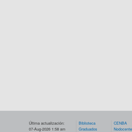
Última actualización:
Biblioteca
CENBA
07-Aug-2026 1:58 am
Graduados
Nodocent