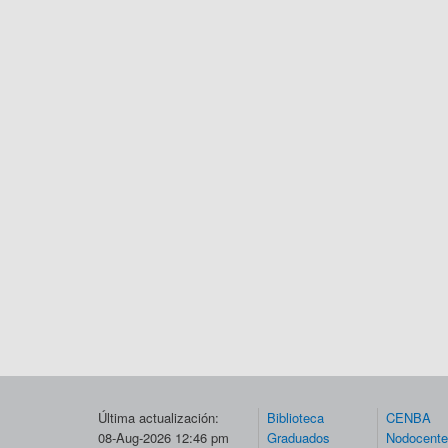
Última actualización:
Biblioteca
CENBA
08-Aug-2026 12:46 pm
Graduados
Nodocent