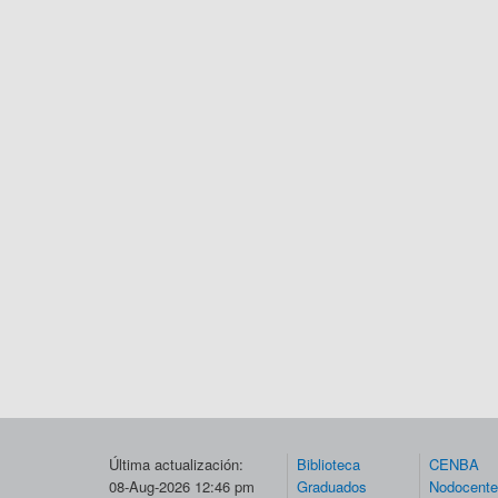
Última actualización:
Biblioteca
CENBA
08-Aug-2026 12:46 pm
Graduados
Nodocent