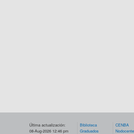
Última actualización:
Biblioteca
CENBA
08-Aug-2026 12:46 pm
Graduados
Nodocent