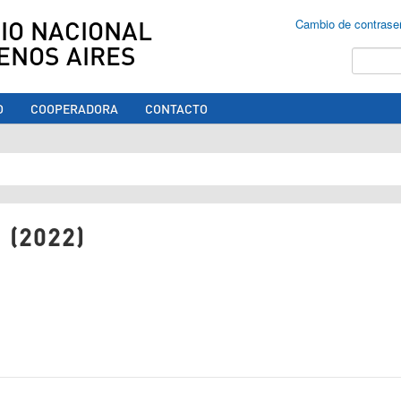
IO NACIONAL
Cambio de contrase
ENOS AIRES
Buscar
O
COOPERADORA
CONTACTO
ed aquí
 (2022)