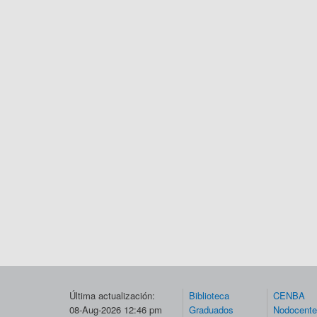
Última actualización:
Biblioteca
CENBA
08-Aug-2026 12:46 pm
Graduados
Nodocent